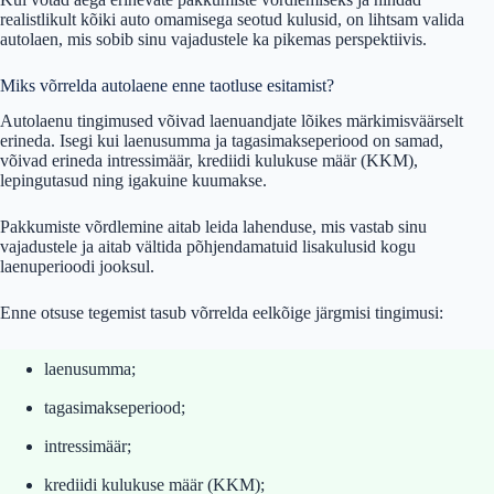
realistlikult kõiki auto omamisega seotud kulusid, on lihtsam valida
autolaen, mis sobib sinu vajadustele ka pikemas perspektiivis.
Miks võrrelda autolaene enne taotluse esitamist?
Autolaenu tingimused võivad laenuandjate lõikes märkimisväärselt
erineda. Isegi kui laenusumma ja tagasimakseperiood on samad,
võivad erineda intressimäär, krediidi kulukuse määr (KKM),
lepingutasud ning igakuine kuumakse.
Pakkumiste võrdlemine aitab leida lahenduse, mis vastab sinu
vajadustele ja aitab vältida põhjendamatuid lisakulusid kogu
laenuperioodi jooksul.
Enne otsuse tegemist tasub võrrelda eelkõige järgmisi tingimusi:
laenusumma;
tagasimakseperiood;
intressimäär;
krediidi kulukuse määr (KKM);