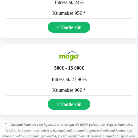
Intress al. 24%
Kuumakse 95€ *
> Taotle siin
500€ - 15 000€
Intress al. 27,96%
Kuumakse 96€ *
> Taotle siin
* – Kuvatud kuumakse on ligikaudne näide ega ole lõplik pakkumine. Tegelik kuumakse,
krediidi kulukuse määr, intress, lepingutasud ja muud tingimused sõltuvad laenuandja
otsusest, valitud summast, perioodist, kliendi krediidivõimekusest ning muudest asjaoludest.