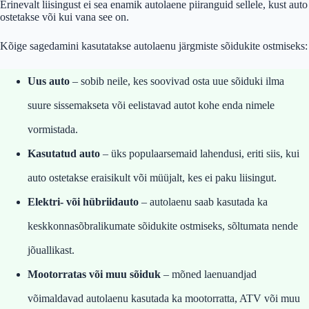
Erinevalt liisingust ei sea enamik autolaene piiranguid sellele, kust auto
ostetakse või kui vana see on.
Kõige sagedamini kasutatakse autolaenu järgmiste sõidukite ostmiseks:
Uus auto
– sobib neile, kes soovivad osta uue sõiduki ilma
suure sissemakseta või eelistavad autot kohe enda nimele
vormistada.
Kasutatud auto
– üks populaarsemaid lahendusi, eriti siis, kui
auto ostetakse eraisikult või müüjalt, kes ei paku liisingut.
Elektri- või hübriidauto
– autolaenu saab kasutada ka
keskkonnasõbralikumate sõidukite ostmiseks, sõltumata nende
jõuallikast.
Mootorratas või muu sõiduk
– mõned laenuandjad
võimaldavad autolaenu kasutada ka mootorratta, ATV või muu