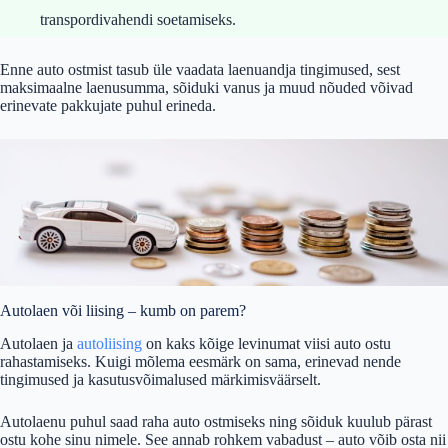
transpordivahendi soetamiseks.
Enne auto ostmist tasub üle vaadata laenuandja tingimused, sest
maksimaalne laenusumma, sõiduki vanus ja muud nõuded võivad
erinevate pakkujate puhul erineda.
Autolaen või liising – kumb on parem?
Autolaen ja
autoliising
on kaks kõige levinumat viisi auto ostu
rahastamiseks. Kuigi mõlema eesmärk on sama, erinevad nende
tingimused ja kasutusvõimalused märkimisväärselt.
Autolaenu puhul saad raha auto ostmiseks ning sõiduk kuulub pärast
ostu kohe sinu nimele. See annab rohkem vabadust – auto võib osta nii