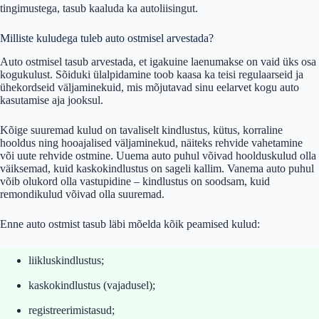
tingimustega, tasub kaaluda ka autoliisingut.
Milliste kuludega tuleb auto ostmisel arvestada?
Auto ostmisel tasub arvestada, et igakuine laenumakse on vaid üks osa
kogukulust. Sõiduki ülalpidamine toob kaasa ka teisi regulaarseid ja
ühekordseid väljaminekuid, mis mõjutavad sinu eelarvet kogu auto
kasutamise aja jooksul.
Kõige suuremad kulud on tavaliselt kindlustus, kütus, korraline
hooldus ning hooajalised väljaminekud, näiteks rehvide vahetamine
või uute rehvide ostmine. Uuema auto puhul võivad hoolduskulud olla
väiksemad, kuid kaskokindlustus on sageli kallim. Vanema auto puhul
võib olukord olla vastupidine – kindlustus on soodsam, kuid
remondikulud võivad olla suuremad.
Enne auto ostmist tasub läbi mõelda kõik peamised kulud:
liikluskindlustus;
kaskokindlustus (vajadusel);
registreerimistasud;