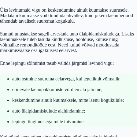
Üks levinumaid vigu on keskendumine ainult kuumakse suurusele.
Madalam kuumakse võib tunduda ahvatlev, kuid pikem laenuperiood
tähendab tavaliselt suuremat kogukulu.
Samuti unustatakse sageli arvestada auto ülalpidamiskuludega. Lisaks
laenumaksele tuleb tasuda kindlustuse, hoolduse, kütuse ning
võimalike remonditööde eest. Need kulud võivad moodustada
märkimisväärse osa igakuisest eelarvest.
Enne lepingu sõlmimist tasub vältida järgmisi levinud vigu:
auto ostmine suurema eelarvega, kui tegelikult võimalik;
erinevate laenupakkumiste võrdlemata jätmine;
keskendumine ainult kuumaksele, mitte laenu kogukulule;
auto ülalpidamiskulude alahindamine;
lepingu tingimustega mitte tutvumine.
Kui võtad aega erinevate pakkumiste võrdlemiseks ja hindad