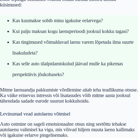
küsimused:
Kas kuumakse sobib minu igakuise eelarvega?
Kui palju maksan kogu laenuperioodi jooksul kokku tagasi?
Kas tingimused võimaldavad laenu varem lõpetada ilma suurte
lisakuludeta?
Kas selle auto ülalpidamiskulud jäävad mulle ka pikemas
perspektiivis jõukohaseks?
Mitme laenuandja pakkumiste võrdlemine aitab teha teadlikuma otsuse.
Ka väike erinevus intressis või lisatasudes võib mitme aasta jooksul
tähendada sadade eurode suurust kokkuhoidu.
Levinumad vead autolaenu võtmisel
Auto ostmine on sageli emotsionaalne otsus ning seetõttu tehakse
autolaenu valimisel ka vigu, mis võivad hiljem muuta laenu kallimaks
või igakuise eelarve pingelisemaks.