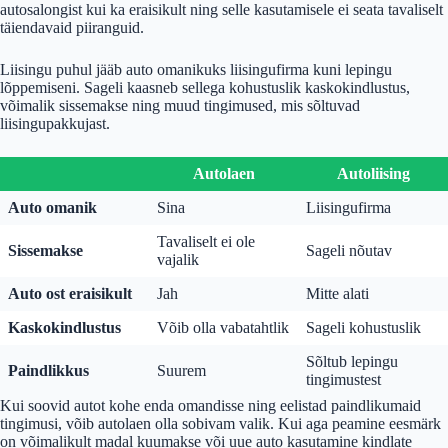
autosalongist kui ka eraisikult ning selle kasutamisele ei seata tavaliselt
täiendavaid piiranguid.
Liisingu puhul jääb auto omanikuks liisingufirma kuni lepingu
lõppemiseni. Sageli kaasneb sellega kohustuslik kaskokindlustus,
võimalik sissemakse ning muud tingimused, mis sõltuvad
liisingupakkujast.
Autolaen
Autoliising
Auto omanik
Sina
Liisingufirma
Tavaliselt ei ole
Sissemakse
Sageli nõutav
vajalik
Auto ost eraisikult
Jah
Mitte alati
Kaskokindlustus
Võib olla vabatahtlik
Sageli kohustuslik
Sõltub lepingu
Paindlikkus
Suurem
tingimustest
Kui soovid autot kohe enda omandisse ning eelistad paindlikumaid
tingimusi, võib autolaen olla sobivam valik. Kui aga peamine eesmärk
on võimalikult madal kuumakse või uue auto kasutamine kindlate