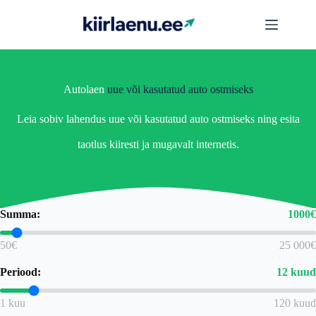
Skip
to
content
Autolaen
uue või kasutatud auto ostmiseks
Leia sobiv lahendus uue või kasutatud auto ostmiseks ning esita
taotlus kiiresti ja mugavalt internetis.
Summa:
1000
€
50€
25 000€
Periood:
12
kuud
1 kuu
120 kuud