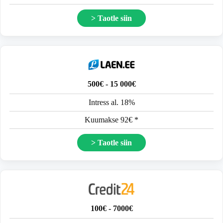
> Taotle siin
500€ - 15 000€
Intress al. 18%
Kuumakse 92€ *
> Taotle siin
100€ - 7000€