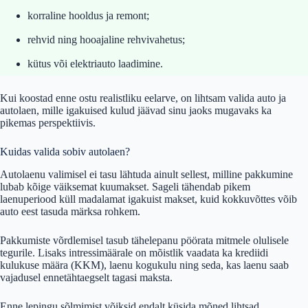
korraline hooldus ja remont;
rehvid ning hooajaline rehvivahetus;
kütus või elektriauto laadimine.
Kui koostad enne ostu realistliku eelarve, on lihtsam valida auto ja
autolaen, mille igakuised kulud jäävad sinu jaoks mugavaks ka
pikemas perspektiivis.
Kuidas valida sobiv autolaen?
Autolaenu valimisel ei tasu lähtuda ainult sellest, milline pakkumine
lubab kõige väiksemat kuumakset. Sageli tähendab pikem
laenuperiood küll madalamat igakuist makset, kuid kokkuvõttes võib
auto eest tasuda märksa rohkem.
Pakkumiste võrdlemisel tasub tähelepanu pöörata mitmele olulisele
tegurile. Lisaks intressimäärale on mõistlik vaadata ka krediidi
kulukuse määra (KKM), laenu kogukulu ning seda, kas laenu saab
vajadusel ennetähtaegselt tagasi maksta.
Enne lepingu sõlmimist võiksid endalt küsida mõned lihtsad