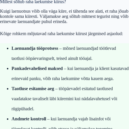
Millest sõltub raha laekumise kiirus?
Kuigi laenuotsus võib olla väga kiire, ei tähenda see alati, et raha jõuab
kontole sama kiiresti. Väljamakse aeg sõltub mitmest tegurist ning võib
erinevate laenuandjate puhul erineda.
Kõige rohkem mõjutavad raha laekumise kiirust järgmised asjaolud:
Laenuandja tööprotsess
– mõned laenuandjad töötlevad
taotlusi ööpäevaringselt, teised ainult tööajal.
Pankadevahelised maksed
– kui laenuandja ja klient kasutavad
erinevaid panku, võib raha laekumine võtta kauem aega.
Taotluse esitamise aeg
– tööpäevadel esitatud taotlused
vaadatakse tavaliselt läbi kiiremini kui nädalavahetusel või
riigipühadel.
Andmete kontroll
– kui laenuandja vajab lisainfot või
täiendavat kontrolli, võib otsuse ja väljamakse tegemine