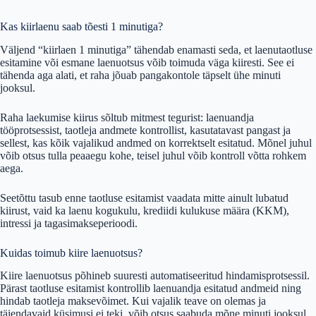
Kas kiirlaenu saab tõesti 1 minutiga?
Väljend “kiirlaen 1 minutiga” tähendab enamasti seda, et laenutaotluse
esitamine või esmane laenuotsus võib toimuda väga kiiresti. See ei
tähenda aga alati, et raha jõuab pangakontole täpselt ühe minuti
jooksul.
Raha laekumise kiirus sõltub mitmest tegurist: laenuandja
tööprotsessist, taotleja andmete kontrollist, kasutatavast pangast ja
sellest, kas kõik vajalikud andmed on korrektselt esitatud. Mõnel juhul
võib otsus tulla peaaegu kohe, teisel juhul võib kontroll võtta rohkem
aega.
Seetõttu tasub enne taotluse esitamist vaadata mitte ainult lubatud
kiirust, vaid ka laenu kogukulu, krediidi kulukuse määra (KKM),
intressi ja tagasimakseperioodi.
Kuidas toimub kiire laenuotsus?
Kiire laenuotsus põhineb suuresti automatiseeritud hindamisprotsessil.
Pärast taotluse esitamist kontrollib laenuandja esitatud andmeid ning
hindab taotleja maksevõimet. Kui vajalik teave on olemas ja
täiendavaid küsimusi ei teki, võib otsus saabuda mõne minuti jooksul.