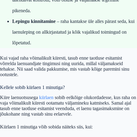
pikeneda.
Lepingu kinnitamine
– raha kantakse üle alles pärast seda, kui
laenuleping on allkirjastatud ja kõik vajalikud toimingud on
lõpetatud.
Kui vajad raha võimalikult kiiresti, tasub enne taotluse esitamist
võrrelda laenuandjate tingimusi ning uurida, millal väljamakseid
tehakse. Nii saad valida pakkumise, mis vastab kõige paremini sinu
ootustele.
Kellele sobib kiirlaen 1 minutiga?
Kiire laenuotsusega
kiirlaen
sobib eelkõige olukordadesse, kus raha on
vaja võimalikult kiiresti ootamatu väljamineku katmiseks. Samal ajal
tasub enne taotluse esitamist veenduda, et laenu tagasimaksmine on
jõukohane ning vastab sinu eelarvele.
Kiirlaen 1 minutiga võib sobida näiteks siis, kui: