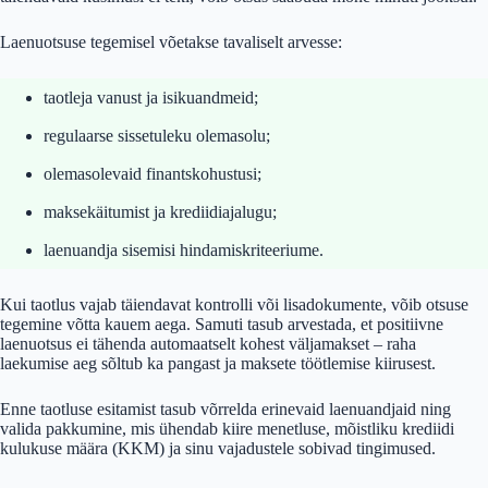
Laenuotsuse tegemisel võetakse tavaliselt arvesse:
taotleja vanust ja isikuandmeid;
regulaarse sissetuleku olemasolu;
olemasolevaid finantskohustusi;
maksekäitumist ja krediidiajalugu;
laenuandja sisemisi hindamiskriteeriume.
Kui taotlus vajab täiendavat kontrolli või lisadokumente, võib otsuse
tegemine võtta kauem aega. Samuti tasub arvestada, et positiivne
laenuotsus ei tähenda automaatselt kohest väljamakset – raha
laekumise aeg sõltub ka pangast ja maksete töötlemise kiirusest.
Enne taotluse esitamist tasub võrrelda erinevaid laenuandjaid ning
valida pakkumine, mis ühendab kiire menetluse, mõistliku krediidi
kulukuse määra (KKM) ja sinu vajadustele sobivad tingimused.