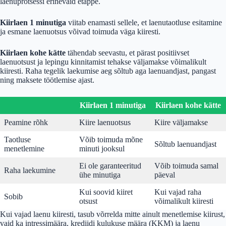
laenuprotsessi erinevaid etappe.
Kiirlaen 1 minutiga
viitab enamasti sellele, et laenutaotluse esitamine
ja esmane laenuotsus võivad toimuda väga kiiresti.
Kiirlaen kohe kätte
tähendab seevastu, et pärast positiivset
laenuotsust ja lepingu kinnitamist tehakse väljamakse võimalikult
kiiresti. Raha tegelik laekumise aeg sõltub aga laenuandjast, pangast
ning maksete töötlemise ajast.
Kiirlaen 1 minutiga
Kiirlaen kohe kätte
Peamine rõhk
Kiire laenuotsus
Kiire väljamakse
Taotluse
Võib toimuda mõne
Sõltub laenuandjast
menetlemine
minuti jooksul
Ei ole garanteeritud
Võib toimuda samal
Raha laekumine
ühe minutiga
päeval
Kui soovid kiiret
Kui vajad raha
Sobib
otsust
võimalikult kiiresti
Kui vajad laenu kiiresti, tasub võrrelda mitte ainult menetlemise kiirust,
vaid ka intressimäära, krediidi kulukuse määra (KKM) ja laenu