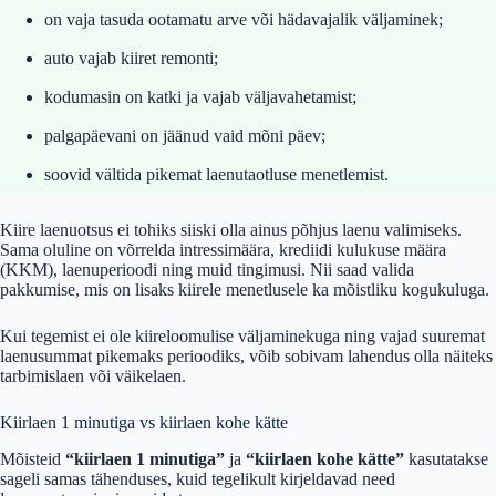
on vaja tasuda ootamatu arve või hädavajalik väljaminek;
auto vajab kiiret remonti;
kodumasin on katki ja vajab väljavahetamist;
palgapäevani on jäänud vaid mõni päev;
soovid vältida pikemat laenutaotluse menetlemist.
Kiire laenuotsus ei tohiks siiski olla ainus põhjus laenu valimiseks.
Sama oluline on võrrelda intressimäära, krediidi kulukuse määra
(KKM), laenuperioodi ning muid tingimusi. Nii saad valida
pakkumise, mis on lisaks kiirele menetlusele ka mõistliku kogukuluga.
Kui tegemist ei ole kiireloomulise väljaminekuga ning vajad suuremat
laenusummat pikemaks perioodiks, võib sobivam lahendus olla näiteks
tarbimislaen või väikelaen.
Kiirlaen 1 minutiga vs kiirlaen kohe kätte
Mõisteid
“kiirlaen 1 minutiga”
ja
“kiirlaen kohe kätte”
kasutatakse
sageli samas tähenduses, kuid tegelikult kirjeldavad need