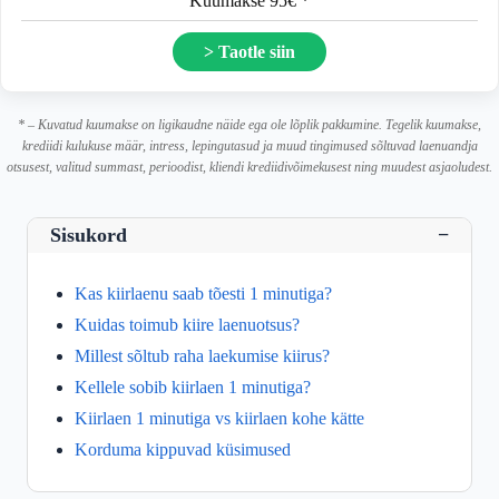
Kuumakse 95€ *
> Taotle siin
* – Kuvatud kuumakse on ligikaudne näide ega ole lõplik pakkumine. Tegelik kuumakse,
krediidi kulukuse määr, intress, lepingutasud ja muud tingimused sõltuvad laenuandja
otsusest, valitud summast, perioodist, kliendi krediidivõimekusest ning muudest asjaoludest.
Sisukord
−
Kas kiirlaenu saab tõesti 1 minutiga?
Kuidas toimub kiire laenuotsus?
Millest sõltub raha laekumise kiirus?
Kellele sobib kiirlaen 1 minutiga?
Kiirlaen 1 minutiga vs kiirlaen kohe kätte
Korduma kippuvad küsimused