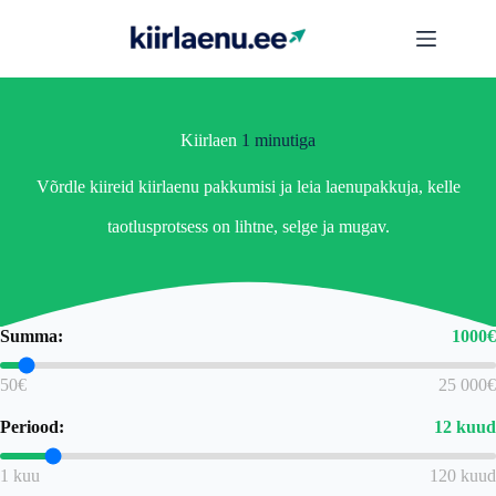
Skip
to
content
Kiirlaen
1 minutiga
Võrdle kiireid kiirlaenu pakkumisi ja leia laenupakkuja, kelle
taotlusprotsess on lihtne, selge ja mugav.
Summa:
1000
€
50€
25 000€
Periood:
12
kuud
1 kuu
120 kuud