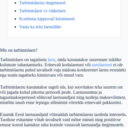
Tarbimislaenu tingimused
Tarbimislaen vs väikelaen
Korduma kippuvad küsimused
Vaata ka teisi laenuliike
Mis on tarbimislaen?
Tarbimislaen on tagatiseta
laen
, mida kasutatakse suuremate isiklike
kulutuste rahastamiseks. Erinevalt kodulaenust või
autolaenust
ei ole
tarbimislaenu puhul tavaliselt vaja määrata konkreetset laenu eesmärki
ega seada tagatiseks kinnisvara või muud vara.
Tarbimislaenu kasutatakse sageli siis, kui soovitakse teha suurem ost
või jagada kulud pikema perioodi peale. Laenusumma ja
tagasimakseperiood sõltuvad laenuandjast ning taotleja maksevõimest,
mistõttu tasub enne lepingu sõlmimist võrrelda erinevaid pakkumisi.
Enamik Eesti laenuandjaid võimaldab tarbimislaenu taotleda internetis.
Taotluse esitamine võtab tavaliselt vaid mõne minuti ning positiivse
otsuse korral kantakse raha kontole vastavalt laenuandja tingimustele.