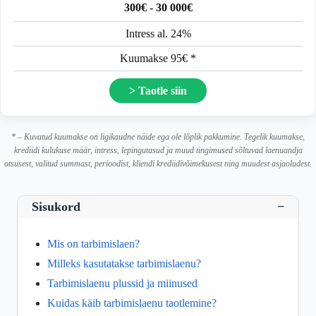
300€ - 30 000€
Intress al. 24%
Kuumakse 95€ *
> Taotle siin
* – Kuvatud kuumakse on ligikaudne näide ega ole lõplik pakkumine. Tegelik kuumakse,
krediidi kulukuse määr, intress, lepingutasud ja muud tingimused sõltuvad laenuandja
otsusest, valitud summast, perioodist, kliendi krediidivõimekusest ning muudest asjaoludest.
Sisukord
−
Mis on tarbimislaen?
Milleks kasutatakse tarbimislaenu?
Tarbimislaenu plussid ja miinused
Kuidas käib tarbimislaenu taotlemine?