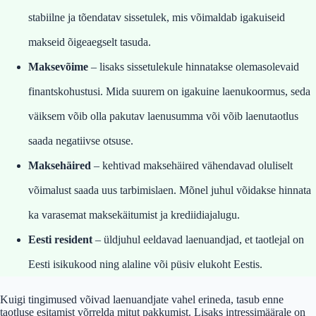
stabiilne ja tõendatav sissetulek, mis võimaldab igakuiseid
makseid õigeaegselt tasuda.
Maksevõime
– lisaks sissetulekule hinnatakse olemasolevaid
finantskohustusi. Mida suurem on igakuine laenukoormus, seda
väiksem võib olla pakutav laenusumma või võib laenutaotlus
saada negatiivse otsuse.
Maksehäired
– kehtivad maksehäired vähendavad oluliselt
võimalust saada uus tarbimislaen. Mõnel juhul võidakse hinnata
ka varasemat maksekäitumist ja krediidiajalugu.
Eesti resident
– üldjuhul eeldavad laenuandjad, et taotlejal on
Eesti isikukood ning alaline või püsiv elukoht Eestis.
Kuigi tingimused võivad laenuandjate vahel erineda, tasub enne
taotluse esitamist võrrelda mitut pakkumist. Lisaks intressimäärale on