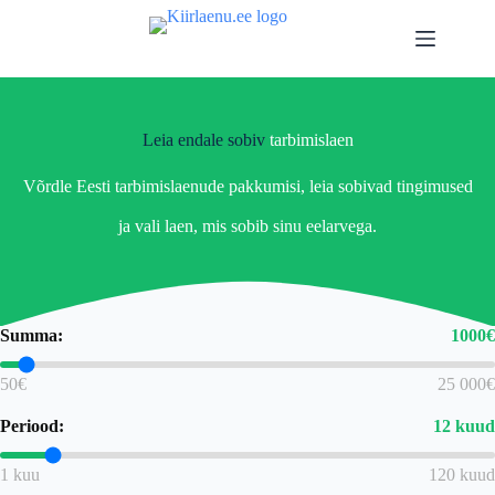
Skip
to
content
Leia endale sobiv
tarbimislaen
Võrdle Eesti tarbimislaenude pakkumisi, leia sobivad tingimused
ja vali laen, mis sobib sinu eelarvega.
Summa:
1000
€
50€
25 000€
Periood:
12
kuud
1 kuu
120 kuud