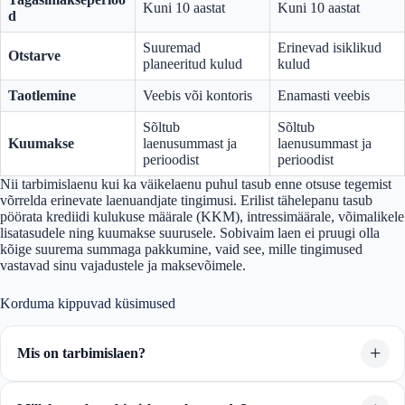
Kuni 10 aastat
Kuni 10 aastat
d
Suuremad
Erinevad isiklikud
Otstarve
planeeritud kulud
kulud
Taotlemine
Veebis või kontoris
Enamasti veebis
Sõltub
Sõltub
Kuumakse
laenusummast ja
laenusummast ja
perioodist
perioodist
Nii tarbimislaenu kui ka väikelaenu puhul tasub enne otsuse tegemist
võrrelda erinevate laenuandjate tingimusi. Erilist tähelepanu tasub
pöörata krediidi kulukuse määrale (KKM), intressimäärale, võimalikele
lisatasudele ning kuumakse suurusele. Sobivaim laen ei pruugi olla
kõige suurema summaga pakkumine, vaid see, mille tingimused
vastavad sinu vajadustele ja maksevõimele.
Korduma kippuvad küsimused
Mis on tarbimislaen?