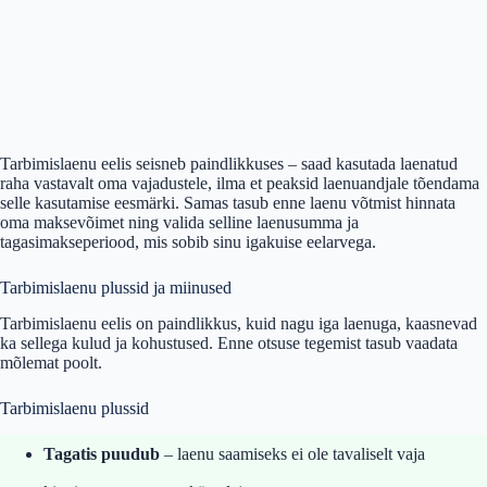
Tarbimislaenu eelis seisneb paindlikkuses – saad kasutada laenatud
raha vastavalt oma vajadustele, ilma et peaksid laenuandjale tõendama
selle kasutamise eesmärki. Samas tasub enne laenu võtmist hinnata
oma maksevõimet ning valida selline laenusumma ja
tagasimakseperiood, mis sobib sinu igakuise eelarvega.
Tarbimislaenu plussid ja miinused
Tarbimislaenu eelis on paindlikkus, kuid nagu iga laenuga, kaasnevad
ka sellega kulud ja kohustused. Enne otsuse tegemist tasub vaadata
mõlemat poolt.
Tarbimislaenu plussid
Tagatis puudub
– laenu saamiseks ei ole tavaliselt vaja