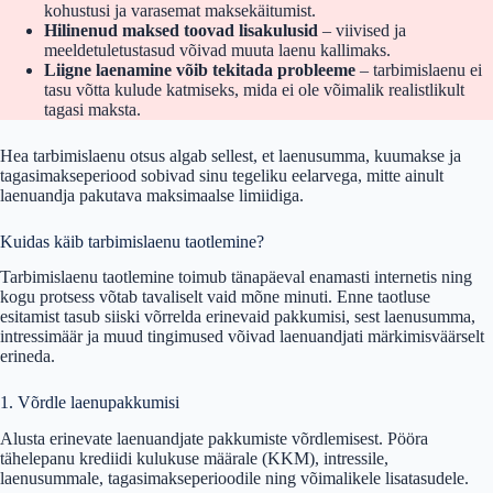
kohustusi ja varasemat maksekäitumist.
Hilinenud maksed toovad lisakulusid
– viivised ja
meeldetuletustasud võivad muuta laenu kallimaks.
Liigne laenamine võib tekitada probleeme
– tarbimislaenu ei
tasu võtta kulude katmiseks, mida ei ole võimalik realistlikult
tagasi maksta.
Hea tarbimislaenu otsus algab sellest, et laenusumma, kuumakse ja
tagasimakseperiood sobivad sinu tegeliku eelarvega, mitte ainult
laenuandja pakutava maksimaalse limiidiga.
Kuidas käib tarbimislaenu taotlemine?
Tarbimislaenu taotlemine toimub tänapäeval enamasti internetis ning
kogu protsess võtab tavaliselt vaid mõne minuti. Enne taotluse
esitamist tasub siiski võrrelda erinevaid pakkumisi, sest laenusumma,
intressimäär ja muud tingimused võivad laenuandjati märkimisväärselt
erineda.
1. Võrdle laenupakkumisi
Alusta erinevate laenuandjate pakkumiste võrdlemisest. Pööra
tähelepanu krediidi kulukuse määrale (KKM), intressile,
laenusummale, tagasimakseperioodile ning võimalikele lisatasudele.