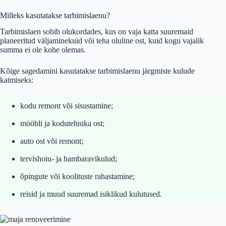
Milleks kasutatakse tarbimislaenu?
Tarbimislaen sobib olukordades, kus on vaja katta suuremaid
planeeritud väljaminekuid või teha oluline ost, kuid kogu vajalik
summa ei ole kohe olemas.
Kõige sagedamini kasutatakse tarbimislaenu järgmiste kulude
katmiseks:
kodu remont või sisustamine;
mööbli ja kodutehnika ost;
auto ost või remont;
tervishoiu- ja hambaravikulud;
õpingute või koolituste rahastamine;
reisid ja muud suuremad isiklikud kulutused.