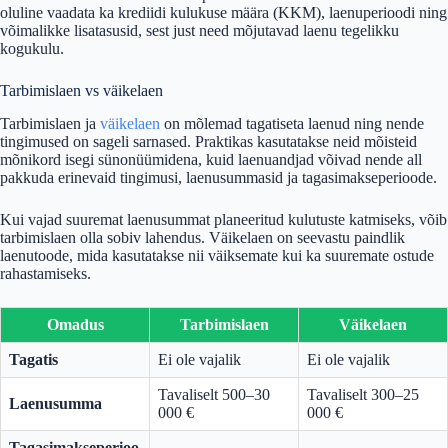
oluline vaadata ka krediidi kulukuse määra (KKM), laenuperioodi ning
võimalikke lisatasusid, sest just need mõjutavad laenu tegelikku
kogukulu.
Tarbimislaen vs väikelaen
Tarbimislaen ja
väikelaen
on mõlemad tagatiseta laenud ning nende
tingimused on sageli sarnased. Praktikas kasutatakse neid mõisteid
mõnikord isegi sünonüümidena, kuid laenuandjad võivad nende all
pakkuda erinevaid tingimusi, laenusummasid ja tagasimakseperioode.
Kui vajad suuremat laenusummat planeeritud kulutuste katmiseks, võib
tarbimislaen olla sobiv lahendus. Väikelaen on seevastu paindlik
laenutoode, mida kasutatakse nii väiksemate kui ka suuremate ostude
rahastamiseks.
Omadus
Tarbimislaen
Väikelaen
Tagatis
Ei ole vajalik
Ei ole vajalik
Tavaliselt 500–30
Tavaliselt 300–25
Laenusumma
000 €
000 €
Tagasimakseperioo