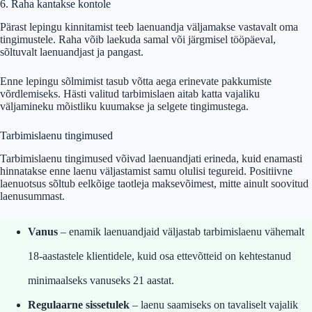
6. Raha kantakse kontole
Pärast lepingu kinnitamist teeb laenuandja väljamakse vastavalt oma
tingimustele. Raha võib laekuda samal või järgmisel tööpäeval,
sõltuvalt laenuandjast ja pangast.
Enne lepingu sõlmimist tasub võtta aega erinevate pakkumiste
võrdlemiseks. Hästi valitud tarbimislaen aitab katta vajaliku
väljamineku mõistliku kuumakse ja selgete tingimustega.
Tarbimislaenu tingimused
Tarbimislaenu tingimused võivad laenuandjati erineda, kuid enamasti
hinnatakse enne laenu väljastamist samu olulisi tegureid. Positiivne
laenuotsus sõltub eelkõige taotleja maksevõimest, mitte ainult soovitud
laenusummast.
Vanus
– enamik laenuandjaid väljastab tarbimislaenu vähemalt
18-aastastele klientidele, kuid osa ettevõtteid on kehtestanud
minimaalseks vanuseks 21 aastat.
Regulaarne sissetulek
– laenu saamiseks on tavaliselt vajalik