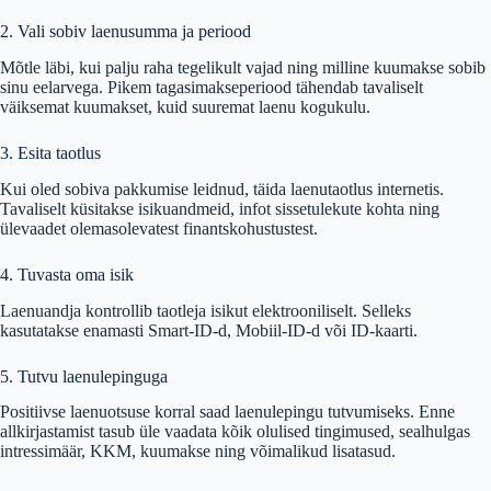
2. Vali sobiv laenusumma ja periood
Mõtle läbi, kui palju raha tegelikult vajad ning milline kuumakse sobib
sinu eelarvega. Pikem tagasimakseperiood tähendab tavaliselt
väiksemat kuumakset, kuid suuremat laenu kogukulu.
3. Esita taotlus
Kui oled sobiva pakkumise leidnud, täida laenutaotlus internetis.
Tavaliselt küsitakse isikuandmeid, infot sissetulekute kohta ning
ülevaadet olemasolevatest finantskohustustest.
4. Tuvasta oma isik
Laenuandja kontrollib taotleja isikut elektrooniliselt. Selleks
kasutatakse enamasti Smart-ID-d, Mobiil-ID-d või ID-kaarti.
5. Tutvu laenulepinguga
Positiivse laenuotsuse korral saad laenulepingu tutvumiseks. Enne
allkirjastamist tasub üle vaadata kõik olulised tingimused, sealhulgas
intressimäär, KKM, kuumakse ning võimalikud lisatasud.